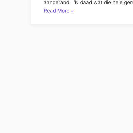
aangerand. ’N daad wat die hele g
“Verkragtingsaak
Read More
»
van
9
jarige
in
Hof.”