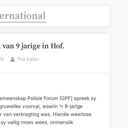
ernational
van 9 jarige in Hof.
By
25
The Editor
Gemeenskap Polisie Forum (GPF) spreek sy
gruwelike voorval, waarin ’n 9-jarige
r van verkragting was. Hierdie weerlose
 sy veilig moes wees, onmenslik