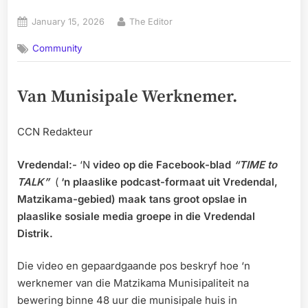
Posted
By
January 15, 2026
The Editor
on
Community
Van Munisipale Werknemer.
CCN Redakteur
Vredendal:-
‘N
video op die Facebook-blad
“TIME to
TALK”
(
‘n plaaslike podcast-formaat uit Vredendal,
Matzikama-gebied) maak tans
groot opslae
in
plaaslike sosiale media groepe in die Vredendal
Distrik.
Die video en gepaardgaande pos beskryf hoe ‘n
werknemer van die Matzikama Munisipaliteit na
bewering binne 48 uur die munisipale huis in