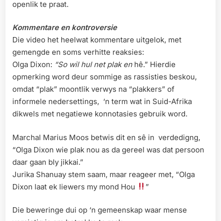
openlik te praat.
Kommentare
en
kontroversie
Die video het heelwat kommentare uitgelok, met
gemengde en soms verhitte reaksies:
Olga Dixon:
“So wil hul net plak en
hê.” Hierdie
opmerking word deur sommige as rassisties beskou,
omdat “plak” moontlik verwys na “plakkers” of
informele nedersettings, ‘n term wat in Suid-Afrika
dikwels met negatiewe konnotasies gebruik word.
Marchal Marius Moos betwis dit en sê in verdedigng,
“Olga Dixon wie plak nou as da gereel was dat persoon
daar gaan bly jikkai.”
Jurika Shanuay stem saam, maar reageer met, “Olga
Dixon laat ek liewers my mond Hou
”
Die beweringe dui op ‘n gemeenskap waar mense