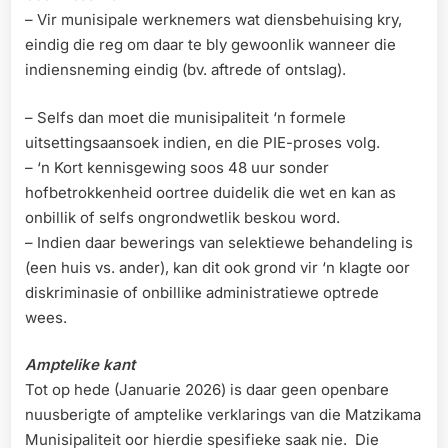
– Vir munisipale werknemers wat diensbehuising kry,
eindig die reg om daar te bly gewoonlik wanneer die
indiensneming eindig (bv. aftrede of ontslag).
– Selfs dan moet die munisipaliteit ‘n formele
uitsettingsaansoek indien, en die PIE-proses volg.
– ‘n Kort kennisgewing soos 48 uur sonder
hofbetrokkenheid oortree duidelik die wet en kan as
onbillik of selfs ongrondwetlik beskou word.
– Indien daar bewerings van selektiewe behandeling is
(een huis vs. ander), kan dit ook grond vir ‘n klagte oor
diskriminasie of onbillike administratiewe optrede
wees.
Amptelike kant
Tot op hede (Januarie 2026) is daar geen openbare
nuusberigte of amptelike verklarings van die Matzikama
Munisipaliteit oor hierdie spesifieke saak nie. Die