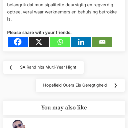
belangrik dat munisipaliteite deursigtig en regverdig
optree, veral waar werknemers en behuising betrokke
is.
Please share with your friends:
Post
❮
SA Rand hits Multi-Year Hight
Previous
navigation
Post:
Hopefield Ouers Eis Geregtigheid
❯
Next
Post:
You may also like