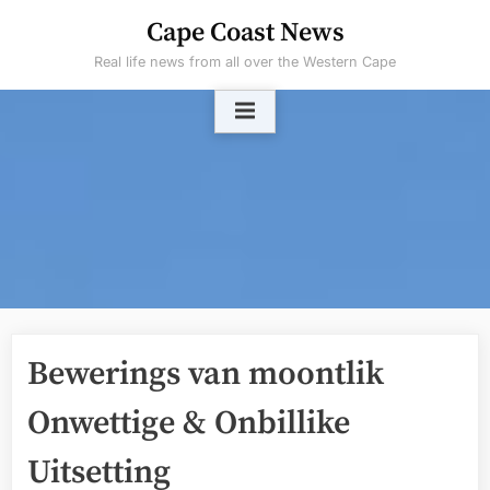
Skip
Cape Coast News
to
Real life news from all over the Western Cape
content
Bewerings van moontlik
Onwettige & Onbillike
Uitsetting