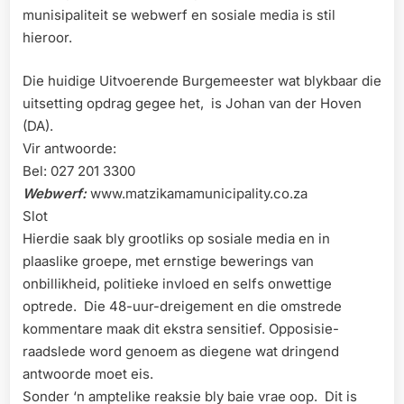
munisipaliteit se webwerf en sosiale media is stil
hieroor.
Die huidige Uitvoerende Burgemeester wat blykbaar die
uitsetting opdrag gegee het, is Johan van der Hoven
(DA).
Vir antwoorde:
Bel: 027 201 3300
Webwerf:
www.matzikamamunicipality.co.za
Slot
Hierdie saak bly grootliks op sosiale media en in
plaaslike groepe, met ernstige bewerings van
onbillikheid, politieke invloed en selfs onwettige
optrede. Die 48-uur-dreigement en die omstrede
kommentare maak dit ekstra sensitief. Opposisie-
raadslede word genoem as diegene wat dringend
antwoorde moet eis.
Sonder ‘n amptelike reaksie bly baie vrae oop. Dit is