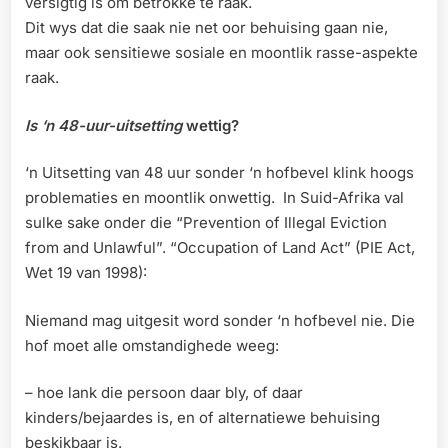
versigtig is om betrokke te raak.
Dit wys dat die saak nie net oor behuising gaan nie,
maar ook sensitiewe sosiale en moontlik rasse-aspekte
raak.
Is
‘n 48-uur-uitsetting
wettig?
‘n Uitsetting van 48 uur sonder ‘n hofbevel klink hoogs
problematies en moontlik onwettig. In Suid-Afrika val
sulke sake onder die “Prevention of Illegal Eviction
from and Unlawful”. “Occupation of Land Act” (PIE Act,
Wet 19 van 1998):
Niemand mag uitgesit word sonder ‘n hofbevel nie. Die
hof moet alle omstandighede weeg:
– hoe lank die persoon daar bly, of daar
kinders/bejaardes is, en of alternatiewe behuising
beskikbaar is.