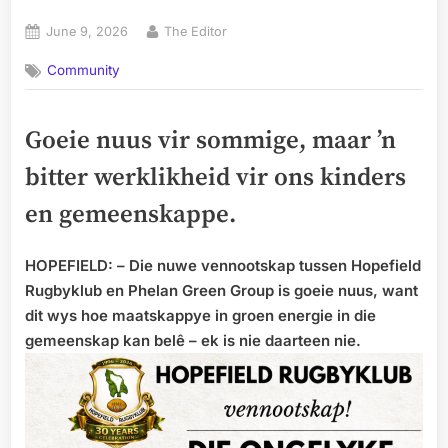
Posted
By
June 9, 2026
The Editor
on
Community
Goeie nuus vir sommige, maar ’n
bitter werklikheid vir ons kinders
en gemeenskappe.
HOPEFIELD: – Die nuwe vennootskap tussen Hopefield
Rugbyklub en Phelan Green Group is goeie nuus, want
dit wys hoe maatskappye in groen energie in die
gemeenskap kan belê – ek is nie daarteen nie.