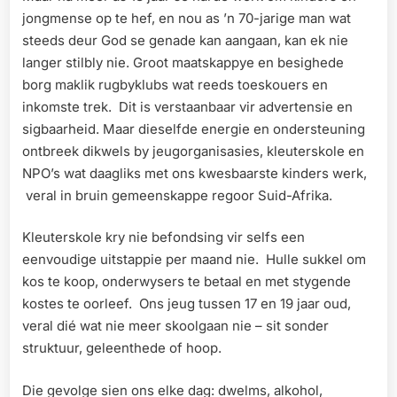
jongmense op te hef, en nou as ’n 70-jarige man wat
steeds deur God se genade kan aangaan, kan ek nie
langer stilbly nie. Groot maatskappye en besighede
borg maklik rugbyklubs wat reeds toeskouers en
inkomste trek. Dit is verstaanbaar vir advertensie en
sigbaarheid. Maar dieselfde energie en ondersteuning
ontbreek dikwels by jeugorganisasies, kleuterskole en
NPO’s wat daagliks met ons kwesbaarste kinders werk,
veral in bruin gemeenskappe regoor Suid-Afrika.
Kleuterskole kry nie befondsing vir selfs een
eenvoudige uitstappie per maand nie. Hulle sukkel om
kos te koop, onderwysers te betaal en met stygende
kostes te oorleef. Ons jeug tussen 17 en 19 jaar oud,
veral dié wat nie meer skoolgaan nie – sit sonder
struktuur, geleenthede of hoop.
Die gevolge sien ons elke dag: dwelms, alkohol,