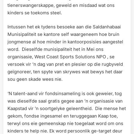
tienerswangerskappe, geweld en misdaad wat ons
kinders se toekoms steel.
Intussen het ek tydens besoeke aan die Saldanhabaai
Munisipaliteit se kantore self waargeneem hoe bruin
jongmense al hoe minder in kantoorposisies aangestel
word. Dieselfde munisipaliteit het in Mei ons
organisasie, West Coast Sports Solutions NPO , se
versoek vir ’n dag van pret en plesier op die rugbyveld
geïgnoreer, ten spyte van skrywes wat bewys het daar
sou geen skade wees nie.
‘N talent-aand vir fondsinsameling is ook geweier, tog
was dieselfde saal gratis gegee aan ’n organisasie van
Kaapstad vir ’n soortgelyke geleentheid. Die mense het
gekom, fondse ingesamel en teruggegaan Kaap toe,
terwyl ons eie gemeenskap nie toegelaat word om ons
kinders te help nie. Ek word persoonlik ge-target deur