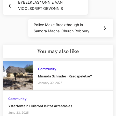
BYBELKLAS” ONNIE VAN
Previous
❮
navigation
VIOOLSDRIFT GEVONNIS
Post:
Police Make Breakthrough in
Next
❯
Samora Machel Church Robbery
Post:
You may also like
Community
Miranda Schrader -Raadspeletjie?
January 30, 2025
Community
Ysterfontein Huisroof lei tot Arrestasies
June 23, 2025