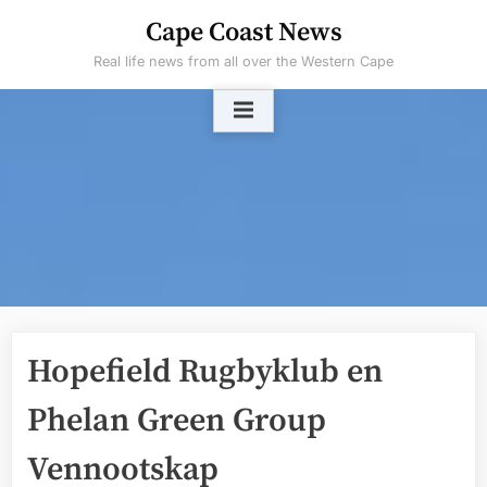
Skip
Cape Coast News
to
Real life news from all over the Western Cape
content
Hopefield Rugbyklub en
Phelan Green Group
Vennootskap