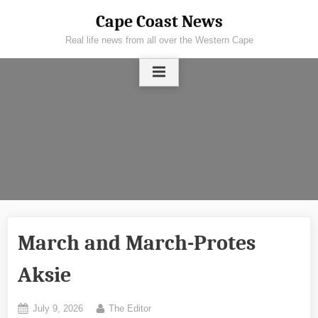
Skip
Cape Coast News
to
Real life news from all over the Western Cape
content
March and March-Protes
Aksie
Posted
By
July 9, 2026
The Editor