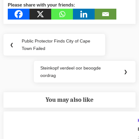
Please share with your friends:
Post
Public Protector Finds City of Cape
Previous
❮
navigation
Town Failed
Post:
Steinkopf verdeel oor beoogde
Next
❯
oordrag
Post:
You may also like