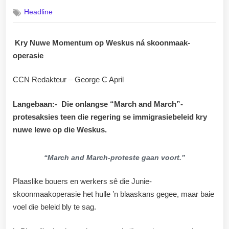
on
Headline
Kry Nuwe Momentum op Weskus ná skoonmaak-
operasie
CCN Redakteur – George C April
Langebaan:- Die onlangse “March and March”-
protesaksies teen die regering se immigrasiebeleid kry
nuwe lewe op die Weskus.
“March and March-proteste gaan voort.”
Plaaslike bouers en werkers sê die Junie-
skoonmaakoperasie het hulle ’n blaaskans gegee, maar baie
voel die beleid bly te sag.