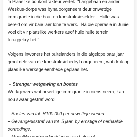
’n Plaaslike boukontrakteur vertel: “Langebaan en ander
Weskus-dorpe was byna oorgeneem deur onwettige
immigrante in die bou- en konstruksiesektor. Hulle was
bereid om vir baie laer lone te werk. Ná die operasie in Junie
voel dit vir plaaslike werkers asof hulle hulle terrein
teruggekry het.”
Volgens inwoners het buitelanders in die afgelope paar jaar
groot dele van die konstruksiebedryf oorgeneem, wat druk op
plaaslike werksgeleenthede geplaas het.
– Strenger wetgewing en boetes
Werkgewers wat onwettige immigrante in diens neem, kan
nou swaar gestraf word:
– Boetes van tot R100 000 per onwettige werker .
– Gevangenisstraf van tot 5 jaar by ernstige of herhaalde
oortredings.
– Moontlike verbeurdverklaring van bates of