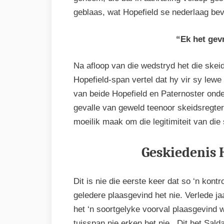
geblaas, wat Hopefield se nederlaag bev
“Ek het gev
Na afloop van die wedstryd het die skei
Hopefield-span vertel dat hy vir sy lewe
van beide Hopefield en Paternoster onde
gevalle van geweld teenoor skeidsregter
moeilik maak om die legitimiteit van die
Geskiedenis 
Dit is nie die eerste keer dat so ‘n kon
geledere plaasgevind het nie. Verlede ja
het ‘n soortgelyke voorval plaasgevind w
tuisspan nie erken het nie. Dit het Sal