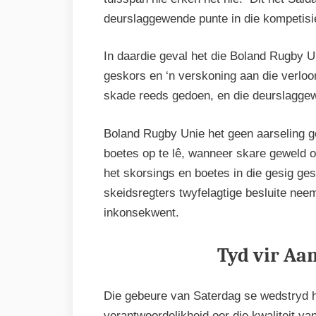
deurslaggewende punte in die kompetisi
In daardie geval het die Boland Rugby Un
geskors en ‘n verskoning aan die verloo
skade reeds gedoen, en die deurslagge
Boland Rugby Unie het geen aarseling g
boetes op te lê, wanneer skare geweld
het skorsings en boetes in die gesig g
skeidsregters twyfelagtige besluite nee
inkonsekwent.
Tyd vir Aa
Die gebeure van Saterdag se wedstryd h
verantwoordelikheid oor die kwaliteit v