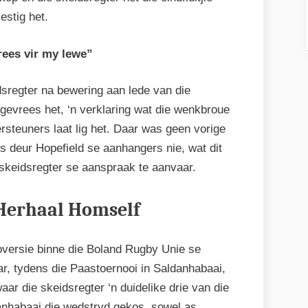
estig het.
rees vir my lewe”
dsregter na bewering aan lede van die
 gevrees het, ‘n verklaring wat die wenkbroue
rsteuners laat lig het. Daar was geen vorige
s deur Hopefield se aanhangers nie, wat dit
 skeidsregter se aanspraak te aanvaar.
Herhaal Homself
troversie binne die Boland Rugby Unie se
ar, tydens die Paastoernooi in Saldanhabaai,
aar die skeidsregter ‘n duidelike drie van die
danhabaai die wedstryd gekos, sowel as