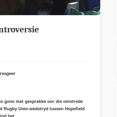
ntroversie
reageer
us gons met gesprekke oor die omstrede
nd Rugby Unie-wedstryd tussen Hopefield
ind het
.