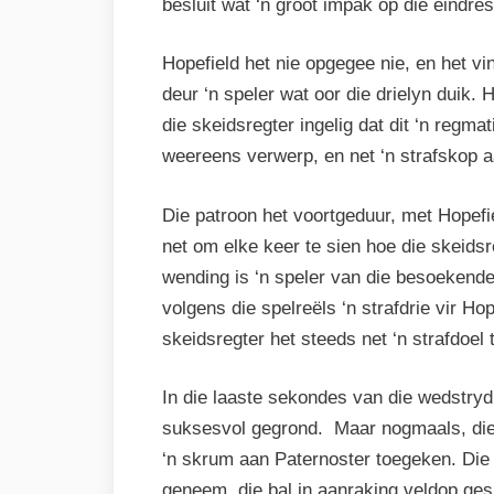
besluit wat ‘n groot impak op die eindres
Hopefield het nie opgegee nie, en het vin
deur ‘n speler wat oor die drielyn duik.
die skeidsregter ingelig dat dit ‘n regma
weereens verwerp, en net ‘n strafskop 
Die patroon het voortgeduur, met Hopefi
net om elke keer te sien hoe die skeids
wending is ‘n speler van die besoekende
volgens die spelreëls ‘n strafdrie vir H
skeidsregter het steeds net ‘n strafdoel
In die laaste sekondes van die wedstryd
suksesvol gegrond. Maar nogmaals, die 
‘n skrum aan Paternoster toegeken. Die 
geneem, die bal in aanraking veldop gesk