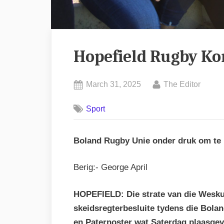
Hopefield Rugby Ko
Posted
By
March 31, 2025
The Editor
on
Sport
Boland Rugby Unie onder druk om te 
Berig:- George April
HOPEFIELD:
Die strate van die Wesk
skeidsregterbesluite tydens die Bola
en Paternoster wat Saterdag plaasgev