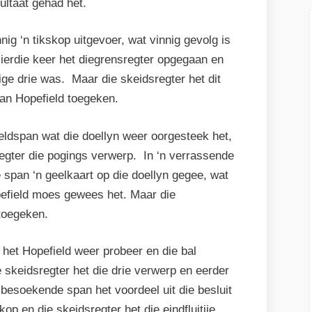
ultaat gehad het.
nig ‘n tikskop uitgevoer, wat vinnig gevolg is
 Hierdie keer het diegrensregter opgegaan en
tige drie was. Maar die skeidsregter het dit
aan Hopefield toegeken.
eldspan wat die doellyn weer oorgesteek het,
regter die pogings verwerp. In ‘n verrassende
 span ‘n geelkaart op die doellyn gegee, wat
opefield moes gewees het. Maar die
 toegeken.
 het Hopefield weer probeer en die bal
skeidsregter het die drie verwerp en eerder
besoekende span het voordeel uit die besluit
op en die skeidsregter het die eindfluitjie