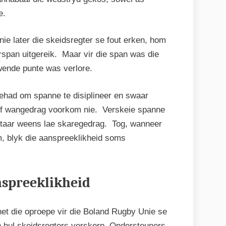
e.
ie later die skeidsregter se fout erken, hom
rspan uitgereik. Maar vir die span was die
wende punte was verlore.
ehad om spanne te disiplineer en swaar
 of wangedrag voorkom nie. Verskeie spanne
estaar weens lae skaregedrag. Tog, wanneer
m, blyk die aanspreeklikheid soms
nspreeklikheid
et die oproepe vir die Boland Rugby Unie se
an hul skeidsregters verskerp. Ondersteuners