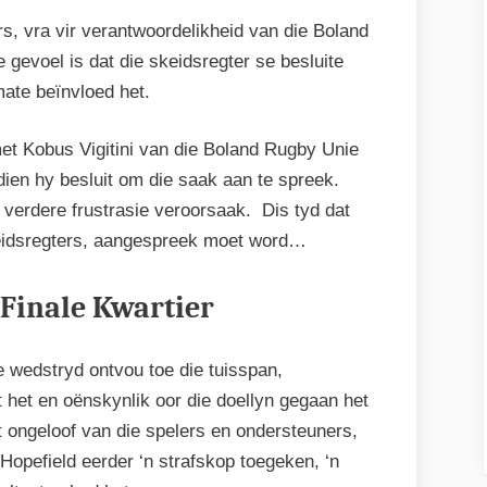
, vra vir verantwoordelikheid van die Boland
gevoel is dat die skeidsregter se besluite
mate beïnvloed het.
t Kobus Vigitini van die Boland Rugby Unie
dien hy besluit om die saak aan te spreek.
t verdere frustrasie veroorsaak. Dis tyd dat
keidsregters, aangespreek moet word…
Finale Kwartier
e wedstryd ontvou toe die tuisspan,
t het en oënskynlik oor die doellyn gegaan het
t ongeloof van die spelers en ondersteuners,
 Hopefield eerder ‘n strafskop toegeken, ‘n