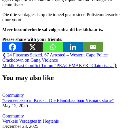
neutraliseer.
Die drie verdagtes is op die toneel gearresteer. Polisieondersoeke
duur voort.
Meer besonderhede sal volg sodra dit beskikbaar is.
Please share with your friends:
Post
Previous
❮
24 Firearms Seized, 67 Arrested – Western Cape Police
Post:
Crackdown on Gang Violence
navigation
Next
Middle East Conflict Trump “PEACEMAKER” Claim is….
❯
Post:
You may also like
Community
“Gemeenskap in Krisis – Die Elandsbaaibaai-Vismark storie”
May 15, 2025
Community
Verskeie Verdagtes in Hegtenis
December 28, 2025