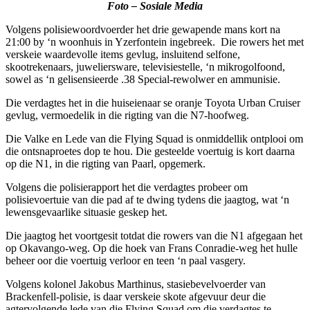
Foto – Sosiale Media
Volgens polisiewoordvoerder het drie gewapende mans kort na
21:00 by ‘n woonhuis in Yzerfontein ingebreek. Die rowers het met
verskeie waardevolle items gevlug, insluitend selfone,
skootrekenaars, juweliersware, televisiestelle, ‘n mikrogolfoond,
sowel as ‘n gelisensieerde .38 Special-rewolwer en ammunisie.
Die verdagtes het in die huiseienaar se oranje Toyota Urban Cruiser
gevlug, vermoedelik in die rigting van die N7-hoofweg.
Die Valke en Lede van die Flying Squad is onmiddellik ontplooi om
die ontsnaproetes dop te hou. Die gesteelde voertuig is kort daarna
op die N1, in die rigting van Paarl, opgemerk.
Volgens die polisierapport het die verdagtes probeer om
polisievoertuie van die pad af te dwing tydens die jaagtog, wat ‘n
lewensgevaarlike situasie geskep het.
Die jaagtog het voortgesit totdat die rowers van die N1 afgegaan het
op Okavango-weg. Op die hoek van Frans Conradie-weg het hulle
beheer oor die voertuig verloor en teen ‘n paal vasgery.
Volgens kolonel Jakobus Marthinus, stasiebevelvoerder van
Brackenfell-polisie, is daar verskeie skote afgevuur deur die
agtervolgende lede van die Flying Squad om die verdagtes te