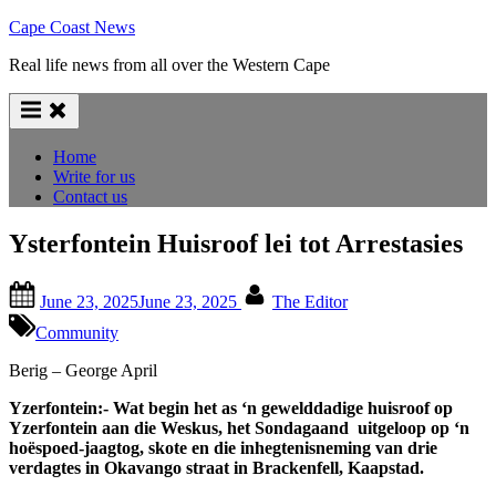
Skip
Cape Coast News
to
Real life news from all over the Western Cape
content
Home
Write for us
Contact us
Ysterfontein Huisroof lei tot Arrestasies
Posted
By
June 23, 2025
June 23, 2025
The Editor
on
Community
Berig – George April
Yzerfontein:- Wat begin het as ‘n gewelddadige huisroof op
Yzerfontein aan die Weskus, het Sondagaand uitgeloop op ‘n
hoëspoed-jaagtog, skote en die inhegtenisneming van drie
verdagtes in Okavango straat in Brackenfell, Kaapstad.