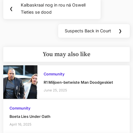
Post
Kalbaskraal nog in rou ná Oswell
Previous
❮
navigation
Tieties se dood
Post:
Suspects Back in Court
❯
Next
Post:
You may also like
Community
R1 Miljoen-betwiste Man Doodgeskiet
June 25, 2025
Community
Boeta Lies Under Oath
April 16, 2025