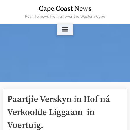
Skip
Cape Coast News
to
Real life news from all over the Western Cape
content
Paartjie Verskyn in Hof ná
Verkoolde Liggaam in
Voertuig.