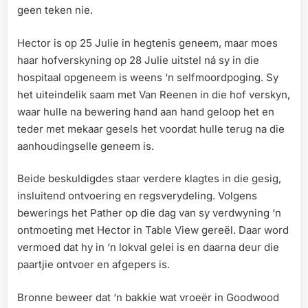
geen teken nie.
Hector is op 25 Julie in hegtenis geneem, maar moes
haar hofverskyning op 28 Julie uitstel ná sy in die
hospitaal opgeneem is weens ‘n selfmoordpoging. Sy
het uiteindelik saam met Van Reenen in die hof verskyn,
waar hulle na bewering hand aan hand geloop het en
teder met mekaar gesels het voordat hulle terug na die
aanhoudingselle geneem is.
Beide beskuldigdes staar verdere klagtes in die gesig,
insluitend ontvoering en regsverydeling. Volgens
bewerings het Pather op die dag van sy verdwyning ‘n
ontmoeting met Hector in Table View gereël. Daar word
vermoed dat hy in ‘n lokval gelei is en daarna deur die
paartjie ontvoer en afgepers is.
Bronne beweer dat ‘n bakkie wat vroeër in Goodwood