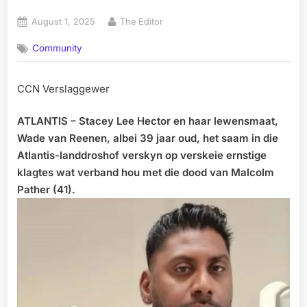
Posted
By
August 1, 2025
The Editor
on
Community
CCN Verslaggewer
ATLANTIS – Stacey Lee Hector en haar lewensmaat,
Wade van Reenen, albei 39 jaar oud, het saam in die
Atlantis-landdroshof verskyn op verskeie ernstige
klagtes wat verband hou met die dood van Malcolm
Pather (41).