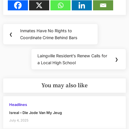
Post
Inmates Have No Rights to
Previous
❮
navigation
Coordinate Crime Behind Bars
Post:
Laingville Resident’s Renew Calls for
Next
❯
a Local High School
Post:
You may also like
Headlines
Isreal – Die Jode Van My Jeug
July 4, 2025