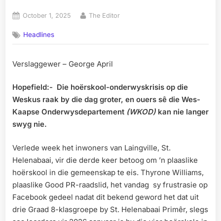
Posted
By
October 1, 2025
The Editor
on
Headlines
Verslaggewer – George April
Hopefield:-
Die hoërskool-onderwyskrisis op die
Weskus raak by die dag groter, en ouers sê die Wes-
Kaapse Onderwysdepartement
(WKOD)
kan nie langer
swyg nie.
Verlede week het inwoners van Laingville, St.
Helenabaai, vir die derde keer betoog om ’n plaaslike
hoërskool in die gemeenskap te eis. Thyrone Williams,
plaaslike Good PR-raadslid, het vandag sy frustrasie op
Facebook gedeel nadat dit bekend geword het dat uit
drie Graad 8-klasgroepe by St. Helenabaai Primêr, slegs