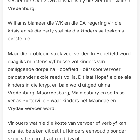
ses leerders vir 2026 aanvaar is by die vier hoërskole in
Vredenburg.
Williams blameer die WK en die DA-regering vir die
krisis en sê die party stel nie die kinders se toekoms
eerste nie.
Maar die probleem strek veel verder. In Hopefield word
daagliks minstens vyf busse vol kinders van
omliggende dorpe na Hopefield Hoërskool vervoer,
omdat ander skole reeds vol is. Dit laat Hopefield se eie
kinders in die knyp, en baie word uitgedruk na
Vredenburg, Moorreesburg, Malmesbury en selfs so
ver as Porterville – waar kinders net Maandae en
Vrydae vervoer word.
Vir ouers wat nie die koste van vervoer of verblyf kan
dra nie, beteken dit dat hul kinders eenvoudig sonder
skool sit en op straat rond dwaal.