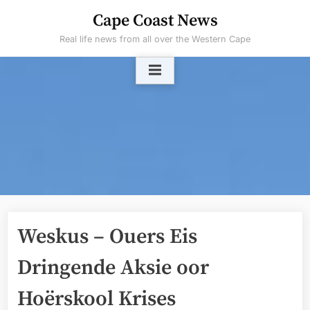
Skip
Cape Coast News
to
Real life news from all over the Western Cape
content
Weskus – Ouers Eis
Dringende Aksie oor
Hoërskool Krises