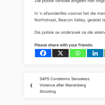
Die polisie versoek enigeen met inlig
In ’n afsonderlike voorval het die m
Northstraat, Beacon Valley, geskiet 
Die
polisie se ondersoek na die skiet
Please share with your friends:
Post
SAPS Condemns Senseless
Previous
navigation
❮
Violence after Manenberg
Post:
Shooting