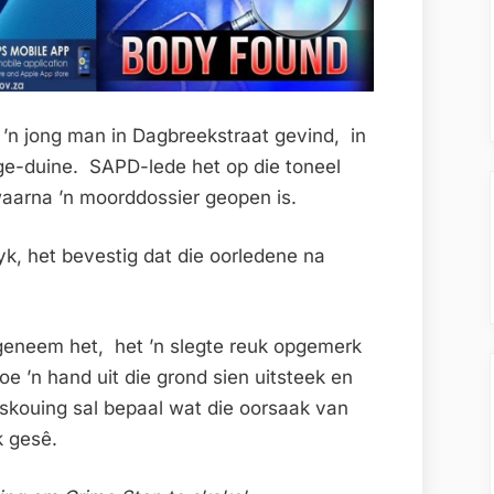
n ’n jong man in Dagbreekstraat gevind, in
ge-duine. SAPD-lede het op die toneel
waarna ’n moorddossier geopen is.
k, het bevestig dat die oorledene na
geneem het, het ’n slegte reuk opgemerk
e ’n hand uit die grond sien uitsteek en
ykskouing sal bepaal wat die oorsaak van
k gesê.