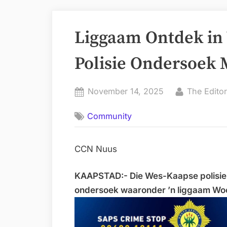
Liggaam Ontdek in 
Polisie Ondersoek
Posted
By
November 14, 2025
The Editor
on
Community
CCN Nuus
KAAPSTAD:- Die Wes-Kaapse polisie 
ondersoek waaronder ’n liggaam Woen