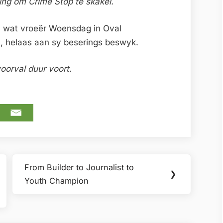
ting om Crime Stop te skakel.
an wat vroeër Woensdag in Oval
is, helaas aan sy beserings beswyk.
voorval duur voort.
From Builder to Journalist to
Next
❯
Youth Champion
Post: