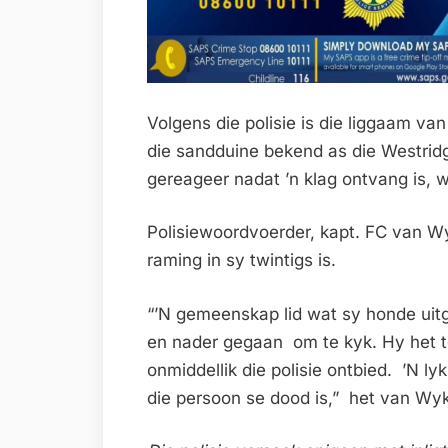
Volgens die polisie is die liggaam va
die sandduine bekend as die Westrid
gereageer nadat ’n klag ontvang is, 
Polisiewoordvoerder, kapt. FC van Wy
raming in sy twintigs is.
“’N gemeenskap lid wat sy honde uit
en nader gegaan om te kyk. Hy het to
onmiddellik die polisie ontbied. ’N l
die persoon se dood is,” het van Wy