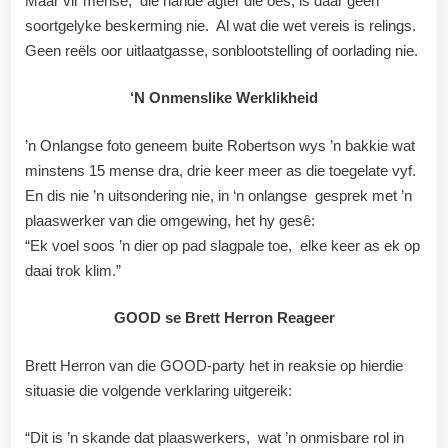
Maar vir mense, die hande agter die oes, is daar geen
soortgelyke beskerming nie. Al wat die wet vereis is relings.
Geen reëls oor uitlaatgasse, sonblootstelling of oorlading nie.
‘N
Onmenslike Werklikheid
’n Onlangse foto geneem buite Robertson wys ’n bakkie wat
minstens 15 mense dra, drie keer meer as die toegelate vyf.
En dis nie ’n uitsondering nie, in ‘n onlangse gesprek met ’n
plaaswerker van die omgewing, het hy gesê:
“Ek voel soos ’n dier op pad slagpale toe, elke keer as ek op
daai trok klim.”
GOOD se Brett Herron Reageer
Brett Herron van die GOOD-party het in reaksie op hierdie
situasie die volgende verklaring uitgereik:
“Dit is ’n skande dat plaaswerkers, wat ’n onmisbare rol in