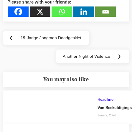
Please share with your friends:
Post
❮
19-Jarige Jongman Doodgeskiet
Previous
navigation
Post:
Another Night of Violence
❯
Next
Post:
You may also like
Headline
Van Beskuldigings
June 2, 2026