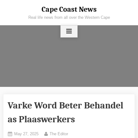
Skip
Cape Coast News
to
Real life news from all over the Western Cape
content
Varke Word Beter Behandel
as Plaaswerkers
Posted
By
May 27, 2025
The Editor