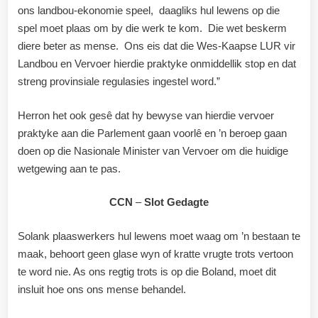
ons landbou-ekonomie speel, daagliks hul lewens op die
spel moet plaas om by die werk te kom. Die wet beskerm
diere beter as mense. Ons eis dat die Wes-Kaapse LUR vir
Landbou en Vervoer hierdie praktyke onmiddellik stop en dat
streng provinsiale regulasies ingestel word.”
Herron het ook gesê dat hy bewyse van hierdie vervoer
praktyke aan die Parlement gaan voorlê en ’n beroep gaan
doen op die Nasionale Minister van Vervoer om die huidige
wetgewing aan te pas.
CCN
–
Slot Gedagte
Solank plaaswerkers hul lewens moet waag om ’n bestaan te
maak, behoort geen glase wyn of kratte vrugte trots vertoon
te word nie. As ons regtig trots is op die Boland, moet dit
insluit hoe ons ons mense behandel.