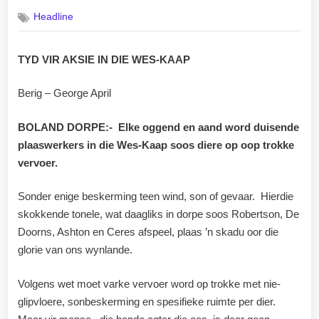
on
Headline
TYD VIR AKSIE IN DIE WES-KAAP
Berig – George April
BOLAND DORPE:- Elke oggend en aand word duisende
plaaswerkers in die Wes-Kaap soos diere op oop trokke
vervoer.
Sonder enige beskerming teen wind, son of gevaar. Hierdie
skokkende tonele, wat daagliks in dorpe soos Robertson, De
Doorns, Ashton en Ceres afspeel, plaas ’n skadu oor die
glorie van ons wynlande.
Volgens wet moet varke vervoer word op trokke met nie-
glipvloere, sonbeskerming en spesifieke ruimte per dier.