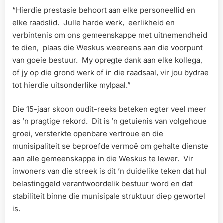
“Hierdie prestasie behoort aan elke personeellid en
elke raadslid. Julle harde werk, eerlikheid en
verbintenis om ons gemeenskappe met uitnemendheid
te dien, plaas die Weskus weereens aan die voorpunt
van goeie bestuur. My opregte dank aan elke kollega,
of jy op die grond werk of in die raadsaal, vir jou bydrae
tot hierdie uitsonderlike mylpaal.”
Die 15-jaar skoon oudit-reeks beteken egter veel meer
as ’n pragtige rekord. Dit is ’n getuienis van volgehoue
groei, versterkte openbare vertroue en die
munisipaliteit se beproefde vermoë om gehalte dienste
aan alle gemeenskappe in die Weskus te lewer. Vir
inwoners van die streek is dit ’n duidelike teken dat hul
belastinggeld verantwoordelik bestuur word en dat
stabiliteit binne die munisipale struktuur diep gewortel
is.