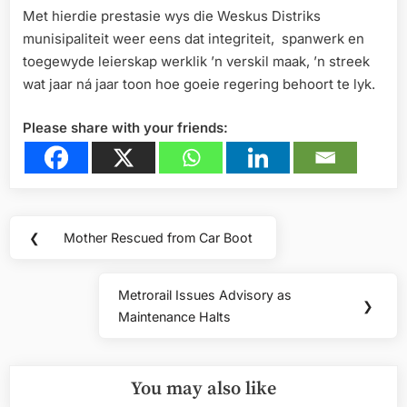
Met hierdie prestasie wys die Weskus Distriks
munisipaliteit weer eens dat integriteit, spanwerk en
toegewyde leierskap werklik ’n verskil maak, ’n streek
wat jaar ná jaar toon hoe goeie regering behoort te lyk.
Please share with your friends:
Post
❮
Mother Rescued from Car Boot
Previous
navigation
Post:
Metrorail Issues Advisory as
Next
❯
Maintenance Halts
Post:
You may also like