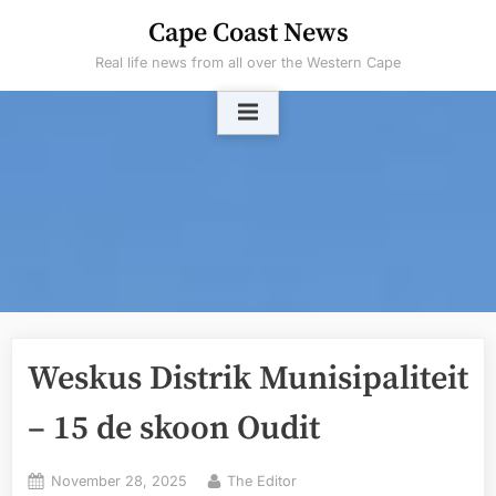
Skip
Cape Coast News
to
Real life news from all over the Western Cape
content
Weskus Distrik Munisipaliteit
– 15 de skoon Oudit
Posted
By
November 28, 2025
The Editor