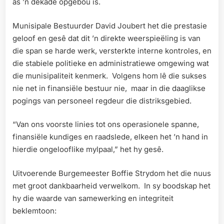
as ’n dekade opgebou is.
Munisipale Bestuurder David Joubert het die prestasie
geloof en gesê dat dit ’n direkte weerspieëling is van
die span se harde werk, versterkte interne kontroles, en
die stabiele politieke en administratiewe omgewing wat
die munisipaliteit kenmerk. Volgens hom lê die sukses
nie net in finansiële bestuur nie, maar in die daaglikse
pogings van personeel regdeur die distriksgebied.
“Van ons voorste linies tot ons operasionele spanne,
finansiële kundiges en raadslede, elkeen het ’n hand in
hierdie ongelooflike mylpaal,” het hy gesê.
Uitvoerende Burgemeester Boffie Strydom het die nuus
met groot dankbaarheid verwelkom. In sy boodskap het
hy die waarde van samewerking en integriteit
beklemtoon: