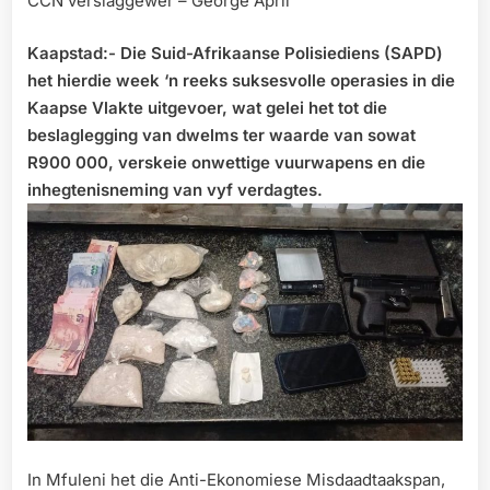
CCN verslaggewer – George April
Kaapstad:- Die Suid-Afrikaanse Polisiediens (SAPD)
het hierdie week ‘n reeks suksesvolle operasies in die
Kaapse Vlakte uitgevoer, wat gelei het tot die
beslaglegging van dwelms ter waarde van sowat
R900 000, verskeie onwettige vuurwapens en die
inhegtenisneming van vyf verdagtes.
In Mfuleni het die Anti-Ekonomiese Misdaadtaakspan,