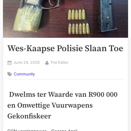
Wes-Kaapse Polisie Slaan Toe
Posted
By
June 24, 2026
The Editor
on
Community
Dwelms ter Waarde van R900 000
en Onwettige Vuurwapens
Gekonfiskeer