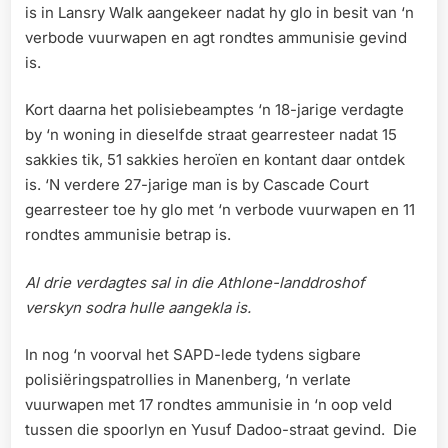
is in Lansry Walk aangekeer nadat hy glo in besit van ‘n
verbode vuurwapen en agt rondtes ammunisie gevind
is.
Kort daarna het polisiebeamptes ‘n 18-jarige verdagte
by ‘n woning in dieselfde straat gearresteer nadat 15
sakkies tik, 51 sakkies heroïen en kontant daar ontdek
is. ‘N verdere 27-jarige man is by Cascade Court
gearresteer toe hy glo met ‘n verbode vuurwapen en 11
rondtes ammunisie betrap is.
Al drie verdagtes sal in die Athlone-landdroshof
verskyn sodra hulle aangekla is.
In nog ‘n voorval het SAPD-lede tydens sigbare
polisiëringspatrollies in Manenberg, ‘n verlate
vuurwapen met 17 rondtes ammunisie in ‘n oop veld
tussen die spoorlyn en Yusuf Dadoo-straat gevind. Die