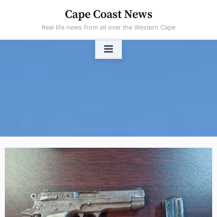
Skip
Cape Coast News
to
Real life news from all over the Western Cape
content