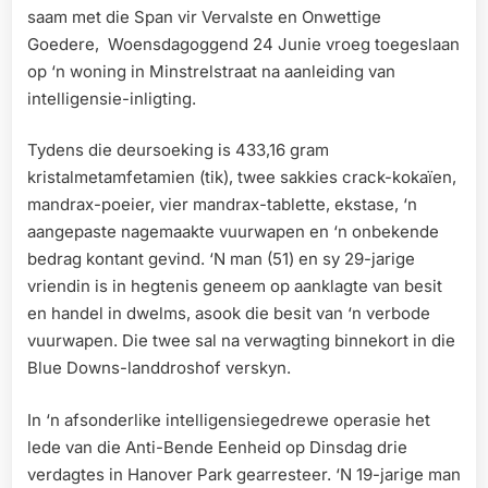
saam met die Span vir Vervalste en Onwettige
Goedere, Woensdagoggend 24 Junie vroeg toegeslaan
op ‘n woning in Minstrelstraat na aanleiding van
intelligensie-inligting.
Tydens die deursoeking is 433,16 gram
kristalmetamfetamien (tik), twee sakkies crack-kokaïen,
mandrax-poeier, vier mandrax-tablette, ekstase, ‘n
aangepaste nagemaakte vuurwapen en ‘n onbekende
bedrag kontant gevind. ‘N man (51) en sy 29-jarige
vriendin is in hegtenis geneem op aanklagte van besit
en handel in dwelms, asook die besit van ‘n verbode
vuurwapen. Die twee sal na verwagting binnekort in die
Blue Downs-landdroshof verskyn.
In ‘n afsonderlike intelligensiegedrewe operasie het
lede van die Anti-Bende Eenheid op Dinsdag drie
verdagtes in Hanover Park gearresteer. ‘N 19-jarige man