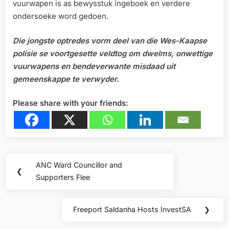
vuurwapen is as bewysstuk ingeboek en verdere
ondersoeke word gedoen.
Die jongste optredes vorm deel van die Wes-Kaapse
polisie se voortgesette veldtog om dwelms, onwettige
vuurwapens en bendeverwante misdaad uit
gemeenskappe te verwyder.
Please share with your friends:
Post
ANC Ward Councillor and
Previous
❮
navigation
Supporters Flee
Post:
Freeport Saldanha Hosts InvestSA
❯
Next
Post: