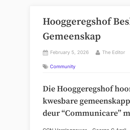
Hooggeregshof Besl
Gemeenskap
Posted
By
February 5, 2026
The Editor
on
Community
Die Hooggeregshof hoor
kwesbare gemeenskappe 
deur “Communicare” m