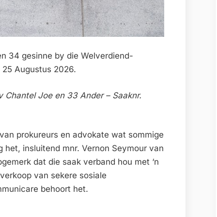
een 34 gesinne by die Welverdiend-
t 25 Augustus 2026.
Chantel Joe en 33 Ander – Saaknr.
gs van prokureurs en advokate wat sommige
g het, insluitend mnr. Vernon Seymour van
opgemerk dat die saak verband hou met ‘n
 verkoop van sekere sosiale
mmunicare behoort het.