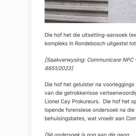
Die hof het die uitsetting-aansoek t
kompleks in Rondebosch uitgestel to
[Saakverwysing: Communicare NPC v 
8651/2023]
Die hof het geluister na voorleggin
van die getrokkenisse verteenwoordi
Lionel Cay Prokureurs. Die hof het 
lopende forensiese ondersoek na die
behuisingsbates, wat vroeër aan Co
Dié ondersoek is nog aan die gang.