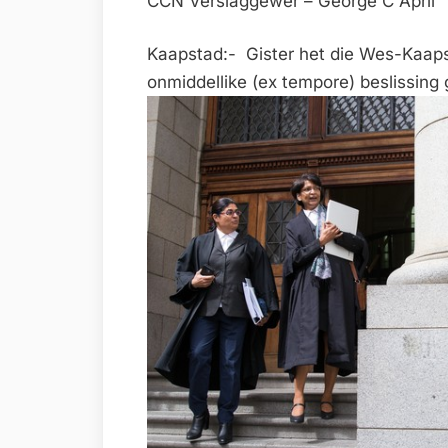
CCN Verslaggewer – George C April
Kaapstad:- Gister het die Wes-Kaap
onmiddellike (ex tempore) beslissing 