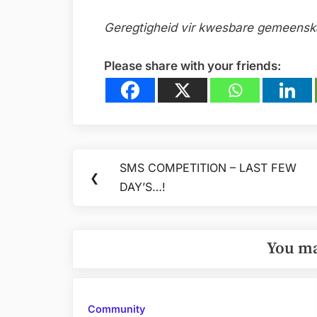
Geregtigheid vir kwesbare gemeenskap
Please share with your friends:
Post
SMS COMPETITION – LAST FEW
Previous
❮
navigation
DAY’S…!
Post:
You ma
Community