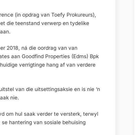
ence (in opdrag van Toefy Prokureurs),
het die teenstand verwerp en tydelike
taan.
eer 2018, ná die oordrag van van
ates aan Goodfind Properties (Edms) Bpk
huidige verrigtinge hang af van verdere
uitstel van die uitsettingsaksie en is nie ‘n
saak nie.
yd om hul saak verder te versterk, terwyl
se hantering van sosiale behuising