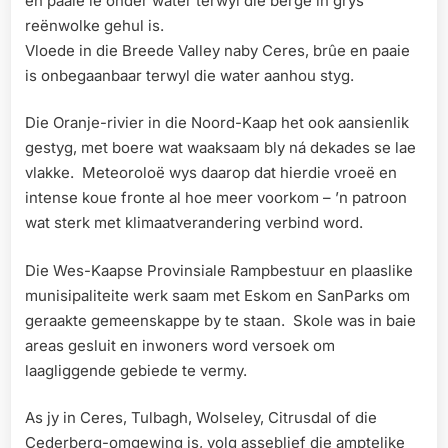
en paaie lê onder water terwyl die berge in grys
reënwolke gehul is.
Vloede in die Breede Valley naby Ceres, brûe en paaie
is onbegaanbaar terwyl die water aanhou styg.
Die Oranje-rivier in die Noord-Kaap het ook aansienlik
gestyg, met boere wat waaksaam bly ná dekades se lae
vlakke. Meteoroloë wys daarop dat hierdie vroeë en
intense koue fronte al hoe meer voorkom – ’n patroon
wat sterk met klimaatverandering verbind word.
Die Wes-Kaapse Provinsiale Rampbestuur en plaaslike
munisipaliteite werk saam met Eskom en SanParks om
geraakte gemeenskappe by te staan. Skole was in baie
areas gesluit en inwoners word versoek om
laagliggende gebiede te vermy.
As jy in Ceres, Tulbagh, Wolseley, Citrusdal of die
Cederberg-omgewing is, volg asseblief die amptelike