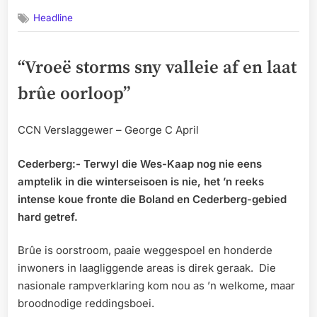
on
Headline
“Vroeë storms sny valleie af en laat
brûe oorloop”
CCN Verslaggewer – George C April
Cederberg:- Terwyl die Wes-Kaap nog nie eens
amptelik in die winterseisoen is nie, het ’n reeks
intense koue fronte die Boland en Cederberg-gebied
hard getref.
Brûe is oorstroom, paaie weggespoel en honderde
inwoners in laagliggende areas is direk geraak. Die
nasionale rampverklaring kom nou as ’n welkome, maar
broodnodige reddingsboei.