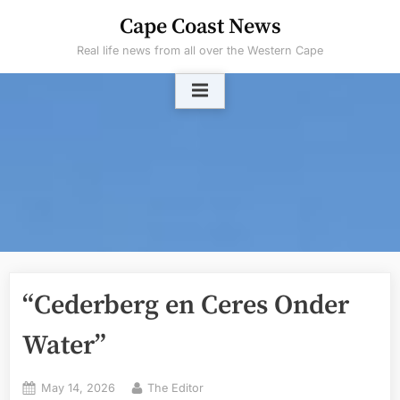
Skip
Cape Coast News
to
Real life news from all over the Western Cape
content
“Cederberg en Ceres Onder
Water”
Posted
By
May 14, 2026
The Editor