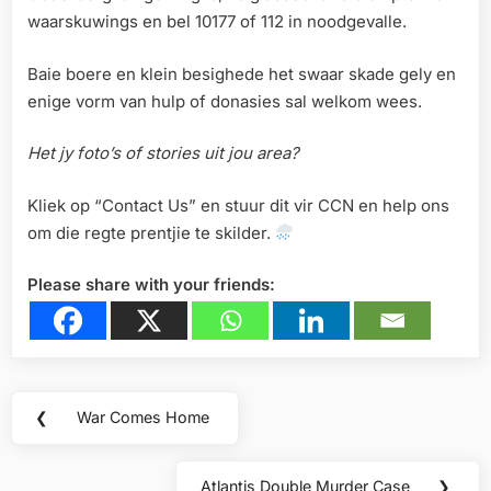
waarskuwings en bel 10177 of 112 in noodgevalle.
Baie boere en klein besighede het swaar skade gely en
enige vorm van hulp of donasies sal welkom wees.
Het jy foto’s of stories uit jou area?
Kliek op “Contact Us” en stuur dit vir CCN en help ons
om die regte prentjie te skilder.
Please share with your friends:
Post
❮
War Comes Home
Previous
navigation
Post:
Atlantis Double Murder Case
❯