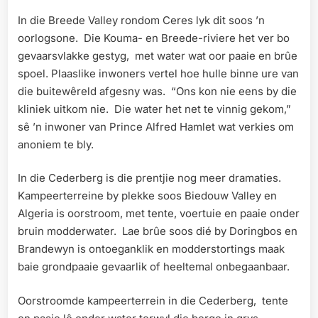
In die Breede Valley rondom Ceres lyk dit soos ’n
oorlogsone. Die Kouma- en Breede-riviere het ver bo
gevaarsvlakke gestyg, met water wat oor paaie en brûe
spoel. Plaaslike inwoners vertel hoe hulle binne ure van
die buitewêreld afgesny was. “Ons kon nie eens by die
kliniek uitkom nie. Die water het net te vinnig gekom,”
sê ’n inwoner van Prince Alfred Hamlet wat verkies om
anoniem te bly.
In die Cederberg is die prentjie nog meer dramaties.
Kampeerterreine by plekke soos Biedouw Valley en
Algeria is oorstroom, met tente, voertuie en paaie onder
bruin modderwater. Lae brûe soos dié by Doringbos en
Brandewyn is ontoeganklik en modderstortings maak
baie grondpaaie gevaarlik of heeltemal onbegaanbaar.
Oorstroomde kampeerterrein in die Cederberg, tente